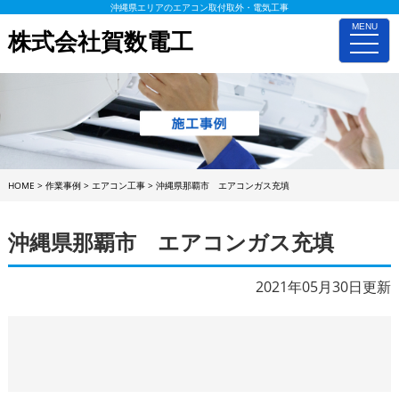
沖縄県エリアのエアコン取付取外・電気工事
MENU
株式会社賀数電工
toggle
naviga
HOME
>
作業事例
>
エアコン工事
>
沖縄県那覇市 エアコンガス充填
沖縄県那覇市 エアコンガス充填
2021年05月30日更新