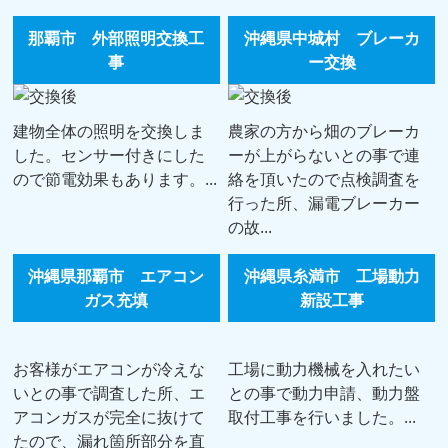
那覇市 外部照明交換工
沖縄県中城村 ブレーカ
事
ー交換
建物全体の照明を交換しま
農家の方から畑のブレーカ
した。センサー付きにした
ーが上がらないとの事で連
ので節電効果もあります。...
絡を頂いたので点検調査を
行った所、漏電ブレーカー
の故...
沖縄県那覇市 エアコン
沖縄県糸満市 工場動力
ガス充填
新設工事
お客様がエアコンが冷えな
工場に動力機械を入れたい
いとの事で調査した所、エ
との事で動力申請、動力盤
アコンガスが完全に抜けて
取付工事を行いました。...
たので、漏れ箇所部分を直