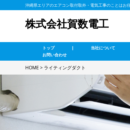
沖縄県エリアのエアコン取付取外・電気工事のことはお
株式会社賀数電工
トップ
|
当社について
お問い合わせ
業務用エアコン交換・取付・修理
エ
HOME
>
ライティングダクト
インターホン修理・取付
照
ブレーカー修理・取付
単
電気配線工事
防