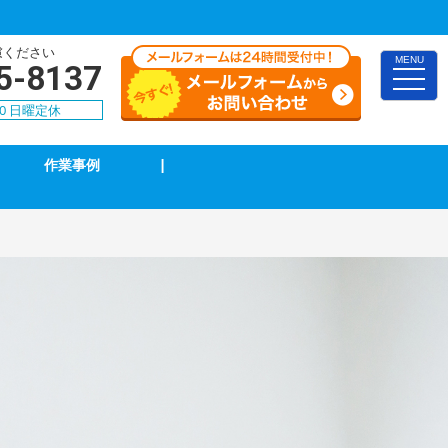
慮ください
MENU
5-8137
toggle
naviga
00 日曜定休
作業事例
|
TVアンテナ修理・取付
スイッチ修理・取付
漏電調査・修理
4k・8k受信工事