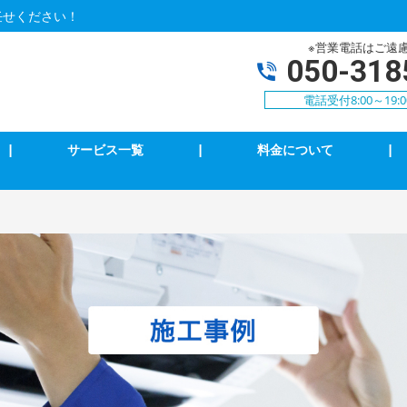
任せください！
※営業電話はご遠
050-318
電話受付8:00～19:
|
サービス一覧
|
料金について
|
アコンクリーニング
エアコン修理・取付
明の修理・取付
コンセント修理・取付
相３線式切替工事
換気扇等修理・取付
犯カメラ
家庭用EV充電工事