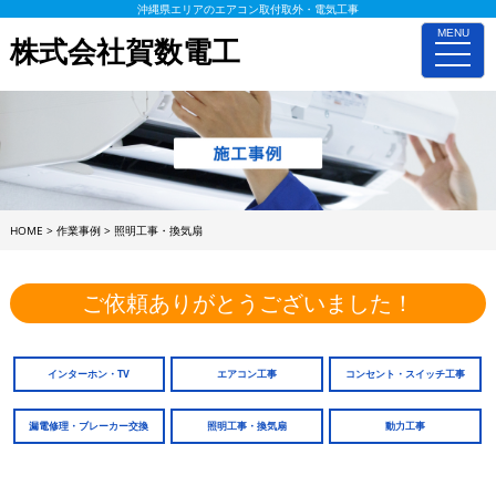
沖縄県エリアのエアコン取付取外・電気工事
MENU
株式会社賀数電工
toggle
naviga
HOME
>
作業事例
>
照明工事・換気扇
ご依頼ありがとうございました！
インターホン・TV
エアコン工事
コンセント・スイッチ工事
漏電修理・ブレーカー交換
照明工事・換気扇
動力工事