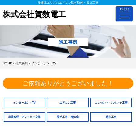
沖縄県エリアのエアコン取付取外・電気工事
MENU
株式会社賀数電工
toggle
naviga
HOME
>
作業事例
>
インターホン・TV
ご依頼ありがとうございました！
インターホン・TV
エアコン工事
コンセント・スイッチ工事
漏電修理・ブレーカー交換
照明工事・換気扇
動力工事